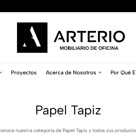
ARTERIO
Ofrecemos
-
mobiliario
Mobiliario
de
Proyectos
Acerca de Nosotros
Por Qué E
de
alta
Oficina
calidad
para
espacios
de
Papel Tapiz
trabajo
cómodos
y
productivos.
onoce nuestra categoría de Papel Tapiz y todos sus producto