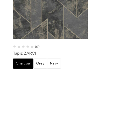
(0)
Tapiz ZARCI
Charcoal
Grey
Navy