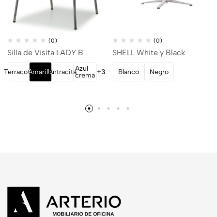
(0)
(0)
Silla de Visita LADY B
SHELL White y Black
Azul
Terracota
Amarillo
Antracita
+3
Blanco
Negro
crema