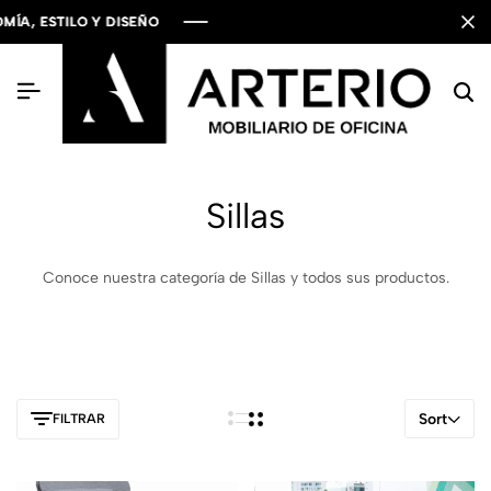
 ESTILO Y DISEÑO
 ESTILO Y DISEÑO
 ESTILO Y DISEÑO
Sillas
Conoce nuestra categoría de Sillas y todos sus productos.
Sort
FILTRAR