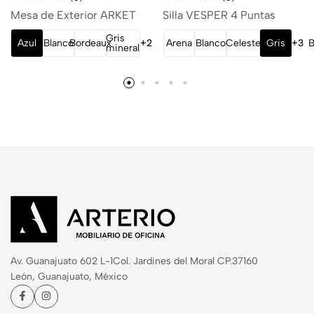
Mesa de Exterior ARKET
Silla VESPER 4 Puntas
Gris
Azul
Blanco
Bordeaux
+2
Arena
Blanco
Celeste
Gris
+3
B
mineral
Av. Guanajuato 602 L-1
Col. Jardines del Moral CP.37160
León, Guanajuato, México