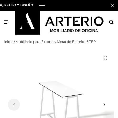
STILO Y DISEÑO
STILO Y DISEÑO
STILO Y DISEÑO
Inicio
Mobiliario para Exterior
Mesa de Exterior STEP