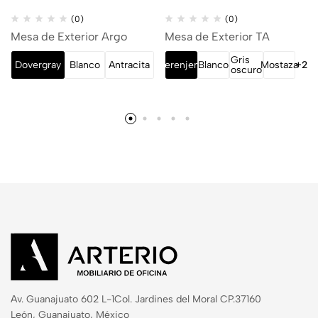
(0)
(0)
Mesa de Exterior Argo
Mesa de Exterior TA
Gris
Dovergray
Blanco
Antracita
Berenjena
Blanco
Mostaza
+2
oscuro
Av. Guanajuato 602 L-1
Col. Jardines del Moral CP.37160
León, Guanajuato, México