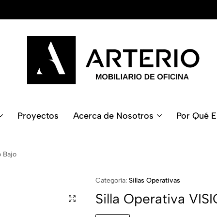
ARTERIO
Ofrecemos
-
mobiliario
Mobiliario
de
Proyectos
Acerca de Nosotros
Por Qué E
de
alta
Oficina
calidad
para
espacios
o Bajo
de
trabajo
Categoría:
Sillas Operativas
cómodos
Silla Operativa VI
y
productivos.