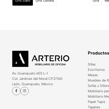
Gris claro
Gris Oxford
Gris
Ne
Producto
Sillas
Escritorios
Av. Guanajuato 602 L-1
Mesas
Col. Jardines del Moral CP.37160
Muebles de 
León, Guanajuato, México
Sofás y Sillon
Mobiliario par
Mobiliario Me
Papel Tapiz
Tapetes