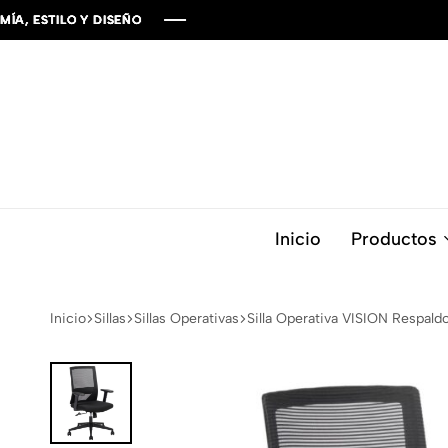
LO Y DISEÑO
LO Y DISEÑO
LO Y DISEÑO
LO Y DISEÑO
LO Y DISEÑO
Inicio
Productos
Inicio
Sillas
Sillas Operativas
Silla Operativa VISION Respald