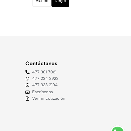
Blanco
Negro
B
Contáctanos
477 301 7061
477 234 3923
477 333 2104
Escríbenos
Ver mi cotización