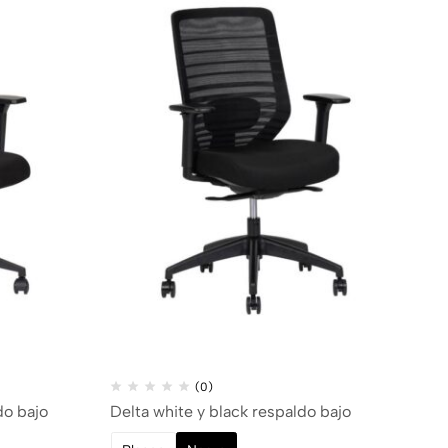
(0)
do bajo
Delta white y black respaldo bajo
Si